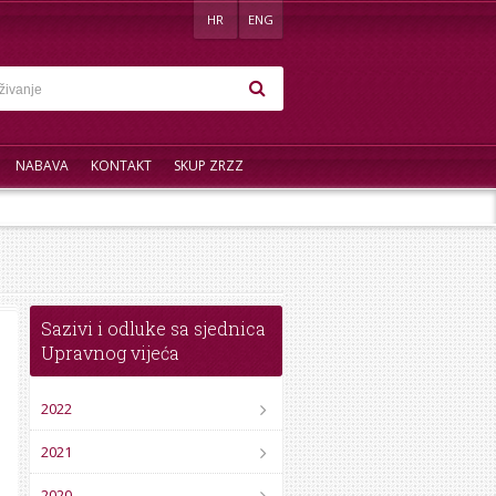
HR
ENG
NABAVA
KONTAKT
SKUP ZRZZ
Sazivi i odluke sa sjednica
Upravnog vijeća
2022
2021
2020