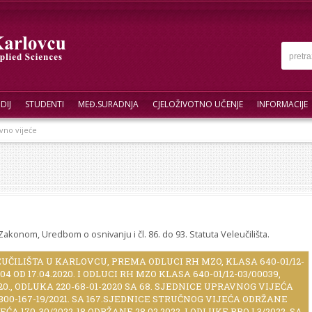
DIJ
STUDENTI
MEĐ.SURADNJA
CJELOŽIVOTNO UČENJE
INFORMACIJE
no vijeće
akonom, Uredbom o osnivanju i čl. 86. do 93. Statuta Veleučilišta.
ČILIŠTA U KARLOVCU, PREMA ODLUCI RH MZO, KLASA 640-01/12-
004 OD 17.04.2020. I ODLUCI RH MZO KLASA 640-01/12-03/00039,
.2020., ODLUKA 220-68-01-2020 SA 68. SJEDNICE UPRAVNOG VIJEĆA
1300-167-19/2021. SA 167.SJEDNICE STRUČNOG VIJEĆA ODRŽANE
EĆA 170-30/2022-18 ODRŽANE 28.02.2022. I ODLUKE BROJ 3/2022. SA