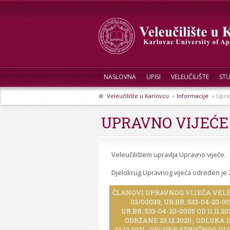
NASLOVNA
UPISI
VELEUČILIŠTE
STU
Veleučilište u Karlovcu
»
Informacije
» Uprav
UPRAVNO VIJEĆE
Veleučilištem upravlja Upravno vijeće.
Djelokrug Upravnog vijeća određen je Z
ČLANOVI UPRAVNOG VIJEĆA VELEU
03/00039, UR.BR.:533-04-20-0
UR.BR.:533-04-20-0005 OD 11.11
ODRŽANE 23.12.2020., ODLUKA 
23.12.2021., ODLUKE STRUČNOG VIJ