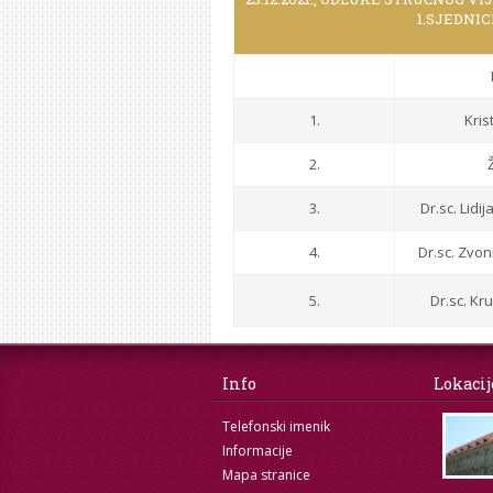
1.SJEDNIC
1.
Kris
2.
3.
Dr.sc. Lidij
4.
Dr.sc. Zvon
5.
Dr.sc. Kru
Info
Lokacij
Telefonski imenik
Informacije
Mapa stranice