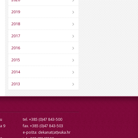
2019
2018
2017
2016
2015
2014
2013
cu
tel. +385 (0)47 843-500
ra 9
fax. +385 (0)47 843-503
e-pošta: dekanat(at)vuka.hr