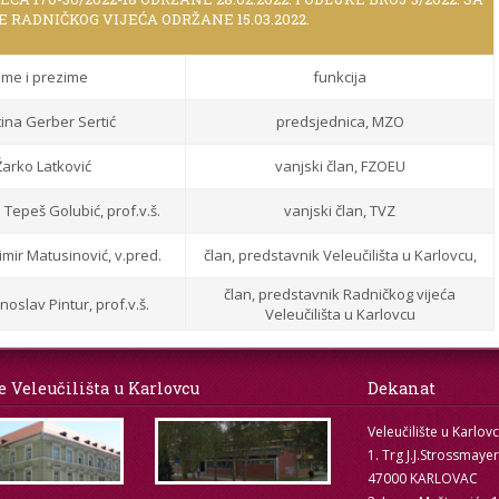
E RADNIČKOG VIJEĆA ODRŽANE 15.03.2022.
Ime i prezime
funkcija
tina Gerber Sertić
predsjednica, MZO
Žarko Latković
vanjski član, FZOEU
a Tepeš Golubić, prof.v.š.
vanjski član, TVZ
imir Matusinović, v.pred.
član, predstavnik Veleučilišta u Karlovcu,
član, predstavnik Radničkog vijeća
noslav Pintur, prof.v.š.
Veleučilišta u Karlovcu
e Veleučilišta u Karlovcu
Dekanat
Veleučilište u Karlov
1. Trg J.J.Strossmaye
47000 KARLOVAC