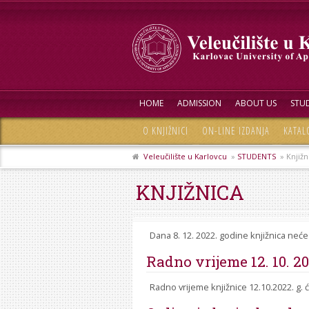
HOME
ADMISSION
ABOUT US
STUD
O KNJIŽNICI
ON-LINE IZDANJA
KATAL
Veleučilište u Karlovcu
»
STUDENTS
» Knjižn
KNJIŽNICA
Dana 8. 12. 2022. godine knjižnica neće 
Radno vrijeme 12. 10. 20
Radno vrijeme knjižnice 12.10.2022. g. će