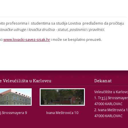
obito profesorima i studentima sa studija Lovstva predlažemo da pročitaju
lovačke udruge i lovačka društva - statut, poslovnici i pravilnici.
ici
www.lovacki-savez-sisak.hr
i može se besplatno preuzeti.
e Veleučilišta u Karlovcu
Dekanat
Veleučilište u Karlov
1. Trg J.J.Strossmaye
47000 KARLOVAC
2. Ivana Meštrovića 
.J.Strossmayera 9
Ivana Meštrovića 10
47000 KARLOVAC