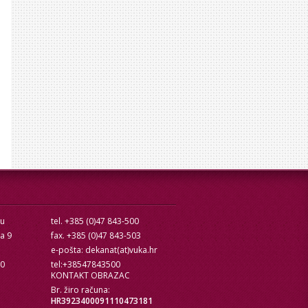
cu
tel. +385 (0)47 843-500
ra 9
fax. +385 (0)47 843-503
e-pošta: dekanat(at)vuka.hr
10
tel:+38547843500
KONTAKT OBRAZAC
Br. žiro računa:
HR3923400091110473181