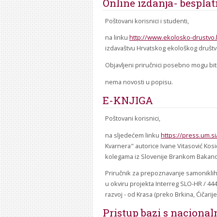
Online izdanja- bespla
Poštovani korisnici i studenti,
na linku
http://www.ekolosko-drustvo.
izdavaštvu Hrvatskog ekološkog društv
Objavljeni priručnici posebno mogu biti 
nema novosti u popisu.
E-KNJIGA
Poštovani korisnici,
na sljedećem linku
https://press.um.s
Kvarnera" autorice Ivane Vitasović Kos
kolegama iz Slovenije Brankom Bakano
Priručnik za prepoznavanje samoniklih
u okviru projekta Interreg SLO-HR / 444 
razvoj - od Krasa (preko Brkina, Ćičarije 
Pristup bazi s naciona