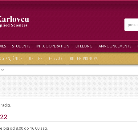
IES
STUDENTS
INT.COOPERATION
LIFELONG
ANNOUNCEMENTS
OG KNJIŽNICE
USLUGE
E-IZVORI
BILTEN PRINOVA
ica
raditi.
22.
 biti od 8.00 do 16 00 sati.