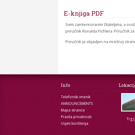
E-knjiga PDF
Svim zainteresiranim čitateljima, a os
priručnik Ronalda Pichlera
Priručnik za 
Priručnik je objavljen na mrežnoj stran
Info
Lokacij
Telefonski imenik
ANNOUNCEMENTS
Mapa stranice
Pravila privatnosti
Trg J
Uvjeti korištenja