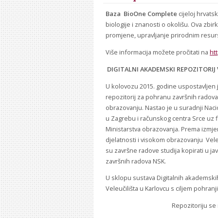
Baza BioOne Complete
cijeloj hrvats
biologije i znanosti o okolišu. Ova zbi
promjene, upravljanje prirodnim resu
Više informacija možete pročitati na
ht
DIGITALNI AKADEMSKI REPOZITORIJ
U kolovozu 2015. godine uspostavljen 
repozitorij za pohranu završnih radov
obrazovanju. Nastao je u suradnji Nacio
u Zagrebu i računskog centra Srce uz 
Ministarstva obrazovanja. Prema izm
djelatnosti i visokom obrazovanju Vele
su završne radove studija kopirati u j
završnih radova NSK.
U sklopu sustava Digitalnih akademskih a
Veleučilišta u Karlovcu s ciljem pohran
Repozitoriju se 