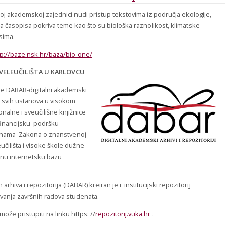
koj akademskoj zajednici nudi pristup tekstovima iz područja ekologije,
rka časopisa pokriva teme kao što su biološka raznolikost, klimatske
rsima.
tp://baze.nsk.hr/baza/bio-one/
 VELEUČILIŠTA U KARLOVCU
je DABAR-digitalni akademski
a svih ustanova u visokom
nalne i sveučilišne knjižnice
financijsku podršku
jenama Zakona o znanstvenoj
učilišta i visoke škole dužne
avnu internetsku bazu
rhiva i repozitorija (DABAR) kreiran je i institucijski repozitorij
jivanja završnih radova studenata.
može pristupiti na linku https: //
repozitorij.vuka.hr
.