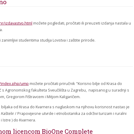
tno
hr/izdavastvo.html
možete pogledati, pročitati ili preuzeti izdanja nastala u
a.
zanimljivi studentima studija Lovstva i zaštite prirode.
i/index.php/ump
možete pročitati priručnik "Korisno bilje od Krasa do
ić s Agronomskog fakulteta Sveučilišta u Zagrebu, napisanog u suradnji s
m, Gregorom Fištravcem i Mitjom Kaligaričem.
 biljaka od Krasa do Kvarnera s naglaskom na njihovu korisnost nastao je
Kaštelir / Prapovijesne utvrde i etnobotanika za održivi turizam i ruralni
i Istre ) do Kvarnera.
lnom licencom BioOne Complete