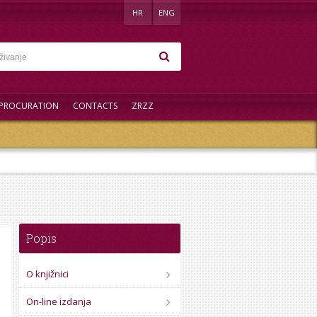
HR
ENG
PROCURATION
CONTACTS
ZRZZ
Popis
O knjižnici
On-line izdanja