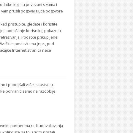
podatke koji su povezani s vama i
i vam pružili odgovarajuće odgovore
ad pristupite, gledate i koristite
jeti ponašanje korisnika, pokazuju
pretraživanja. Podatke prikupljene
aživačkim postavkama (npr., pod
ačajke Internet stranica neće
dno i poboljšali vaše iskustvo u
atke pohraniti samo na razdoblje
lovnim partnerima radi udovoljavanja
liko ste na to izričito pristali.