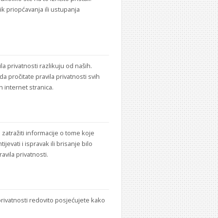
ik priopćavanja ili ustupanja
a privatnosti razlikuju od naših.
a pročitate pravila privatnosti svih
h internet stranica.
atražiti informacije o tome koje
jevati i ispravak ili brisanje bilo
avila privatnosti.
privatnosti redovito posjećujete kako