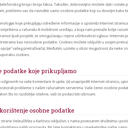
telefonskog broja i broja faksa. Također, dobrovoljno možete dati i ostale 
tim, potičemo vas da navodite samo osobne podatke koji su dovoljni kako b
hnologije koje prikupljaju određene informacije o upotrebi Internet stranica k
a smještena u računalu ili mobilnom uređaju, a koja nam pomaže bolje razum
ranice ljudi posjetili, te omogućavaju i mjere učinkovitost oglasa i Internet 
ja tretiramo kao neosobne podatke. Cookies možete isključiti u svojim pretr
et opcije” vašeg pretraživača). Međutim, uzmite u obzir mogućnost da neke zn
e uporabu cookies.
e podatke koje prikupljamo
dgovorili na vaše komentare ili upite; (ii) unaprijedili Internet stranicu, uje
ijagnosticirali probleme s našim računalnim serverima. Vaše ćemo osobne pod
 što to razdoblje istekne, vaši će podaci biti izbrisani.
korištenje osobne podatke
 strane Veleučilišta u Karlovcu isključivo s nama povezanim društvima i pos
poboljšanja naših proizvoda. Bit ćete kontaktirani u marketinške svrhe samo uko