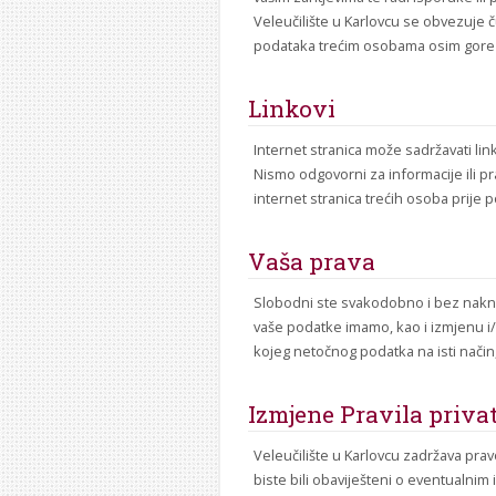
Veleučilište u Karlovcu se obvezuje č
podataka trećim osobama osim gore
Linkovi
Internet stranica može sadržavati link
Nismo odgovorni za informacije ili pra
internet stranica trećih osoba prije p
Vaša prava
Slobodni ste svakodobno i bez naknad
vaše podatke imamo, kao i izmjenu i/
kojeg netočnog podatka na isti način, 
Izmjene Pravila priva
Veleučilište u Karlovcu zadržava prav
biste bili obaviješteni o eventualni