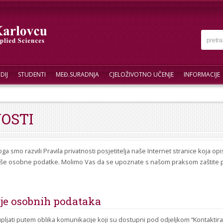
DIJ
STUDENTI
MEĐ.SURADNJA
CJELOŽIVOTNO UČENJE
INFORMACIJE
NOSTI
a smo razvili Pravila privatnosti posjetitelja naše Internet stranice koja opi
 vaše osobne podatke. Molimo Vas da se upoznate s našom praksom zaštite pri
nje osobnih podataka
ti putem oblika komunikacije koji su dostupni pod odjeljkom “Kontaktirajte