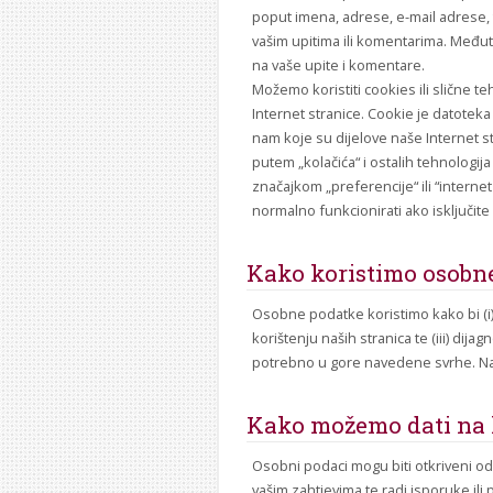
poput imena, adrese, e-mail adrese, 
vašim upitima ili komentarima. Među
na vaše upite i komentare.
Možemo koristiti cookies ili slične te
Internet stranice. Cookie je datotek
nam koje su dijelove naše Internet st
putem „kolačića“ i ostalih tehnologi
značajkom „preferencije“ ili “intern
normalno funkcionirati ako isključit
Kako koristimo osobn
Osobne podatke koristimo kako bi (i) o
korištenju naših stranica te (iii) d
potrebno u gore navedene svrhe. Nakon
Kako možemo dati na 
Osobni podaci mogu biti otkriveni od
vašim zahtjevima te radi isporuke ili 