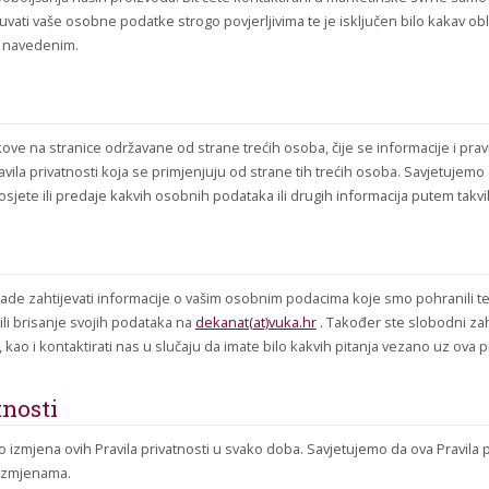
uvati vaše osobne podatke strogo povjerljivima te je isključen bilo kakav obl
 navedenim.
ove na stranice održavane od strane trećih osoba, čije se informacije i pravil
vila privatnosti koja se primjenjuju od strane tih trećih osoba. Savjetujemo d
osjete ili predaje kakvih osobnih podataka ili drugih informacija putem takvi
e zahtijevati informacije o vašim osobnim podacima koje smo pohranili te z
ili brisanje svojih podataka na
dekanat(at)vuka.hr
. Također ste slobodni zahti
kao i kontaktirati nas u slučaju da imate bilo kakvih pitanja vezano uz ova pr
tnosti
o izmjena ovih Pravila privatnosti u svako doba. Savjetujemo da ova Pravila 
m izmjenama.