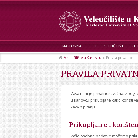
NASLOVNA
UPISI
VELEUČILIŠTE
STU
Veleučilište u Karlovcu
» Pravila privatnosti
PRAVILA PRIVAT
Vaša nam je privatnost važna. Zbog tog
u Karlovcu prikuplja te kako koristi
kakvih pitanja.
Prikupljanje i korište
Vaše osobne podatke možemo prikuplja