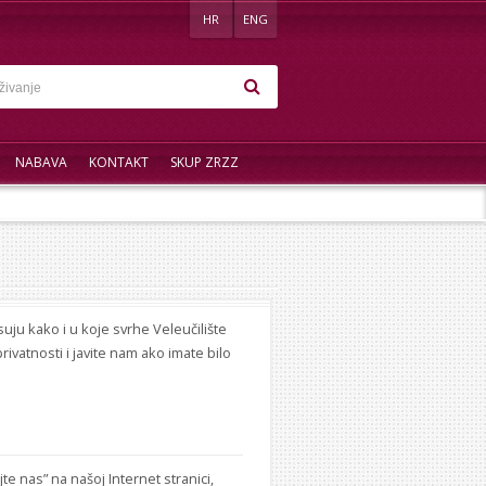
HR
ENG
NABAVA
KONTAKT
SKUP ZRZZ
suju kako i u koje svrhe Veleučilište
vatnosti i javite nam ako imate bilo
 nas” na našoj Internet stranici,