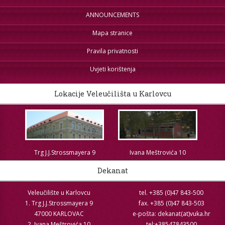
ANNOUNCEMENTS
Mapa stranice
Pravila privatnosti
Uvjeti korištenja
Lokacije Veleučilišta u Karlovcu
Trg J.J.Strossmayera 9
Ivana Meštrovića 10
Dekanat
Veleučilište u Karlovcu
tel. +385 (0)47 843-500
1. Trg J.J.Strossmayera 9
fax. +385 (0)47 843-503
47000 KARLOVAC
e-pošta: dekanat(at)vuka.hr
2. Ivana Meštrovića 10
tel:+38547843500